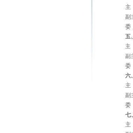
主
副
委
五
主
副
委
六
主
副
委
七
主