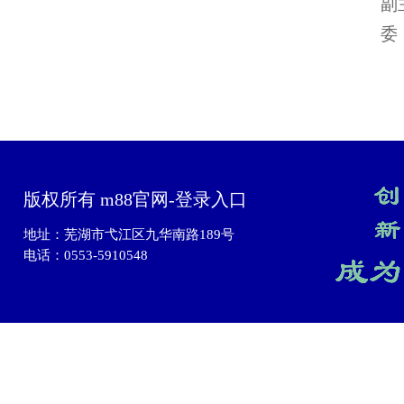
副
委
版权所有 m88官网-登录入口
地址：芜湖市弋江区九华南路189号
电话：0553-5910548