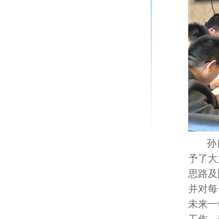
孙
予了大
思路及
并对每
未来一
工作，