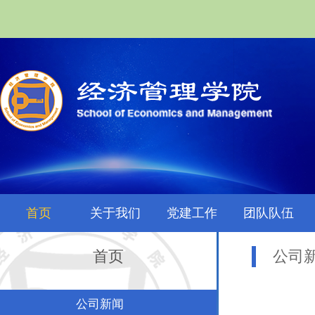
首页
关于我们
党建工作
团队队伍
首页
公司
公司新闻