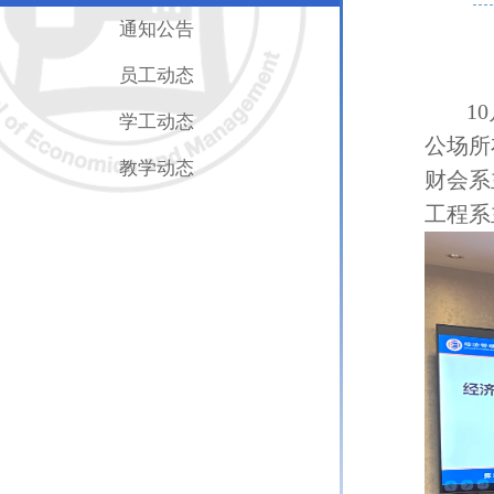
通知公告
员工动态
1
学工动态
公场所
教学动态
财会系
工程系