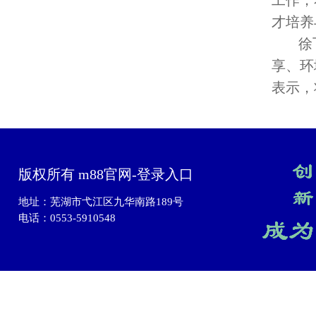
才培养
徐
享、环
表示，
版权所有 m88官网-登录入口
地址：芜湖市弋江区九华南路189号
电话：0553-5910548