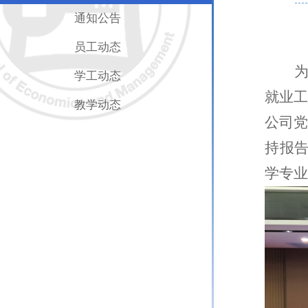
通知公告
员工动态
学工动态
就业
教学动态
公司
持报
学
专业