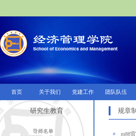
首页
关于我们
党建工作
团队队伍
研究生教育
规章
导师名单
m88